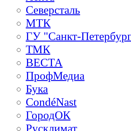
Северсталь
МТК
ГУ "Санкт-Петербург
ТМК
ВЕСТА
ПрофМедиа
Бука
CondéNast
ГородОК
Русклимат