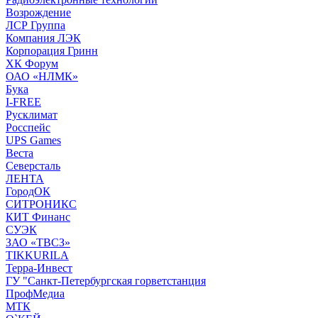
Возрождение
ЛСР Группа
Компания ЛЭК
Корпорация Гринн
ХК Форум
ОАО «НЛМК»
Бука
I-FREE
Русклимат
Росспейс
UPS Games
Веста
Северсталь
ЛЕНТА
ГородОК
СИТРОНИКС
КИТ Финанс
СУЭК
ЗАО «ТВСЗ»
TIKKURILA
Терра-Инвест
ГУ "Санкт-Петербургская горветстанция
ПрофМедиа
МТК