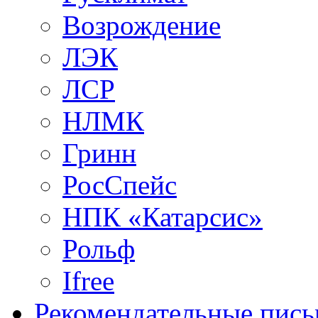
Возрождение
ЛЭК
ЛСР
НЛМК
Гринн
РосСпейс
НПК «Катарсис»
Рольф
Ifree
Рекомендательные пись